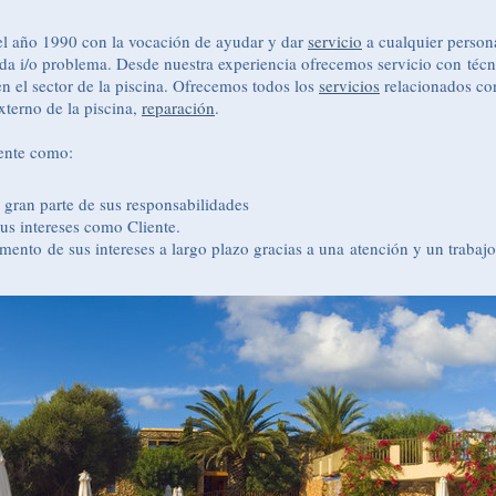
l año 1990 con la vocación de ayudar y dar
servicio
a cualquier person
da i/o problema. Desde nuestra experiencia ofrecemos servicio con técn
n el sector de la piscina. Ofrecemos todos los
servicios
relacionados co
xterno de la piscina,
reparación
.
iente como:
a gran parte de sus responsabilidades
us intereses como Cliente.
ento de sus intereses a largo plazo gracias a una atención y un trabajo